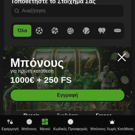
Τοποθετήστε το Στοίχημά Σας
Όλα
06.08.2026
20:20
Μπόνους
Edmonton
Σχεδιάστε
Vancouver
Oilers
Canucks
για πρώτη κατάθεση
1000€ + 250 FS
2.1
3.8
2.9
Εγγραφή
06.08.2026
19:00
Russia
Σχεδιάστε
France
1.8
3
2.2
Εφαρμογή
Μπόνους
Μενού
Κωδικός Προσφοράς
Μπόνους Χωρίς Κατάθεση