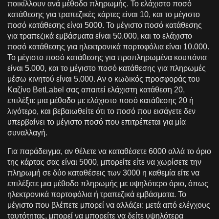
ποικίλλουν ανά μέθοδο πληρωμής. Το ελάχιστο ποσό
κατάθεσης για τραπεζικές κάρτες είναι 10, και το μέγιστο
ποσό κατάθεσης είναι 5000. Το μέγιστο ποσό κατάθεσης
για τραπεζικά εμβάσματα είναι 50.000, και το ελάχιστο
ποσό κατάθεσης για ηλεκτρονικά πορτοφόλια είναι 10.000.
Το μέγιστο ποσό κατάθεσης για προπληρωμένα κουπόνια
είναι 5.000, και το μέγιστο ποσό κατάθεσης για πληρωμές
μέσω κινητού είναι 5.000. Αν ο κωδικός προσφοράς του
Καζίνο BetLabel σας απαιτεί ελάχιστη κατάθεση 20,
επιλέξτε μια μέθοδο με ελάχιστο ποσό κατάθεσης 20 ή
λιγότερο, και βεβαιωθείτε ότι το ποσό που εισάγετε δεν
υπερβαίνει το μέγιστο ποσό που επιτρέπεται για μία
συναλλαγή.
Για παράδειγμα, αν θέλετε να καταθέσετε 6000 αλλά το όριο
της κάρτας σας είναι 5000, μπορείτε είτε να χωρίσετε την
πληρωμή σε δύο καταθέσεις των 3000 η καθεμία είτε να
επιλέξετε μια μέθοδο πληρωμής με υψηλότερο όριο, όπως
ηλεκτρονικά πορτοφόλια ή τραπεζικά εμβάσματα. Το
μέγιστο που βλέπετε μπορεί να αλλάζει: μετά από ελέγχους
ταυτότητας, μπορεί να μπορείτε να δείτε υψηλότερα