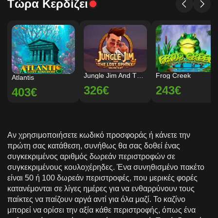
Τώρα Κερδίζει
Jungle Jim And The Lost Sphinx
Frog Creek
Atlantis
326€
243€
403€
Αν χρησιμοποιήσετε κωδικό προσφοράς ή κάνετε την
πρώτη σας κατάθεση, συνήθως θα σας δοθεί ένας
συγκεκριμένος αριθμός δωρεάν περιστροφών σε
συγκεκριμένους κουλοχέρηδες. Ένα συνηθισμένο πακέτο
είναι 50 ή 100 δωρεάν περιστροφές, που μερικές φορές
κατανέμονται σε λίγες ημέρες για να ενθαρρύνουν τους
παίκτες να παίζουν αργά αντί για όλα μαζί. Το καζίνο
μπορεί να ορίσει την αξία κάθε περιστροφής, όπως ένα