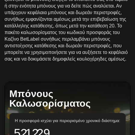
ή στην ενότητα μπόνους για να δείτε πώς αναλύεται. Αν
υπάρχουν κεφάλαια μπόνους και δωρεάν περιστροφές,
συνήθως εμφανίζονται αμέσως μετά την επιβεβαίωση της
κατάλληλης κατάθεσης, όπως μετά την κατάθεση 20. Το
πακέτο καλωσορίσματος του κωδικού προσφοράς του
Καζίνο BetLabel συνήθως περιλαμβάνει μπόνους
αντιστοίχισης κατάθεσης και δωρεάν περιστροφές, που
μπορείτε να χρησιμοποιήσετε για να αυξήσετε το κεφάλαιό
σας και να δοκιμάσετε δημοφιλείς κουλοχέρηδες αμέσως.
Μπόνους
Καλωσορίσματος
Η προσφορά ισχύει για περιορισμένο χρονικό διάστημα:
52
12
28