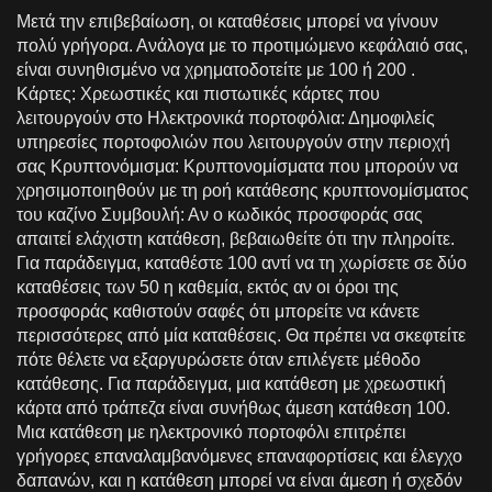
Μετά την επιβεβαίωση, οι καταθέσεις μπορεί να γίνουν
πολύ γρήγορα. Ανάλογα με το προτιμώμενο κεφάλαιό σας,
είναι συνηθισμένο να χρηματοδοτείτε με 100 ή 200 .
Κάρτες: Χρεωστικές και πιστωτικές κάρτες που
λειτουργούν στο Ηλεκτρονικά πορτοφόλια: Δημοφιλείς
υπηρεσίες πορτοφολιών που λειτουργούν στην περιοχή
σας Κρυπτονόμισμα: Κρυπτονομίσματα που μπορούν να
χρησιμοποιηθούν με τη ροή κατάθεσης κρυπτονομίσματος
του καζίνο Συμβουλή: Αν ο κωδικός προσφοράς σας
απαιτεί ελάχιστη κατάθεση, βεβαιωθείτε ότι την πληροίτε.
Για παράδειγμα, καταθέστε 100 αντί να τη χωρίσετε σε δύο
καταθέσεις των 50 η καθεμία, εκτός αν οι όροι της
προσφοράς καθιστούν σαφές ότι μπορείτε να κάνετε
περισσότερες από μία καταθέσεις. Θα πρέπει να σκεφτείτε
πότε θέλετε να εξαργυρώσετε όταν επιλέγετε μέθοδο
κατάθεσης. Για παράδειγμα, μια κατάθεση με χρεωστική
κάρτα από τράπεζα είναι συνήθως άμεση κατάθεση 100.
Μια κατάθεση με ηλεκτρονικό πορτοφόλι επιτρέπει
γρήγορες επαναλαμβανόμενες επαναφορτίσεις και έλεγχο
δαπανών, και η κατάθεση μπορεί να είναι άμεση ή σχεδόν