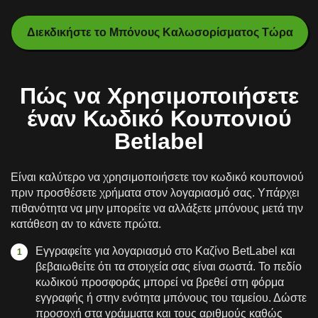
Διεκδικήστε το Μπόνους Καλωσορίσματος Τώρα
Πώς να Χρησιμοποιήσετε
έναν Κωδικό Κουπονιού
Betlabel
Είναι καλύτερο να χρησιμοποιήσετε τον κωδικό κουπονιού
πριν προσθέσετε χρήματα στον λογαριασμό σας. Υπάρχει
πιθανότητα να μην μπορείτε να αλλάξετε μπόνους μετά την
κατάθεση αν το κάνετε πρώτα.
Εγγραφείτε για λογαριασμό στο Καζίνο BetLabel και
βεβαιωθείτε ότι τα στοιχεία σας είναι σωστά. Το πεδίο
κωδικού προσφοράς μπορεί να βρεθεί στη φόρμα
εγγραφής ή στην ενότητα μπόνους του ταμείου. Δώστε
προσοχή στα γράμματα και τους αριθμούς καθώς