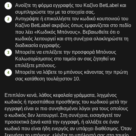
Ανοίξτε τη φόρμα εγγραφής του Καζίνο BetLabel και
συμπληρώστε την με τα στοιχεία σας.
Αντιγράψτε ή επικολλήστε τον κωδικό κουπονιού του
Καζίνο BetLabel ακριβώς όπως εμφανίζεται στο πεδίο
που λέει «Κωδικός Μπόνους». Βεβαιωθείτε ότι ο
κωδικός λειτουργεί και στη συνέχεια ολοκληρώστε τη
διαδικασία εγγραφής.
Μπορείτε να επιλέξετε την προσφορά Μπόνους
Καλωσορίσματος στο ταμείο αν σας ζητηθεί να
επιλέξετε μπόνους.
Μπορείτε να λάβετε το μπόνους κάνοντας την πρώτη
σας κατάθεση τουλάχιστον 10.
Επιπλέον κενά, λάθος κεφαλαία γράμματα, ληγμένος
κωδικός ή προσπάθεια προσθήκης του κωδικού μετά την
εγγραφή είναι οι πιο συνηθισμένοι λόγοι για τους οποίους
ο κωδικός δεν λειτουργεί. Στη συνέχεια, εισαγάγετέ τον
προσεκτικά ξανά κατά την εγγραφή, ή αλλάξτε σε έναν
κωδικό που είναι ήδη ενεργός αν υπάρχει διαθέσιμος. Όταν
ξεκινήσει το μπόνους, ελέγξτε το υπόλοιπό σας στο ταμείο