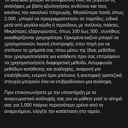
αναλήψεις με βάση αξιολογήσεις κινδύνου και τους
κανόνες του καναλιού πληρωμής. Μεγαλύτερα ποσά, όπως
2.000 , μπορεί να προγραμματιστούν σε παρτίδες, ειδικά
μετά από μεγάλα κέρδη ή περιόδους με πολλούς παίκτες.
Μικρότερες εξαργυρώσεις, όπως 100 έως 300 , συνήθως
εκκαθαρίζονται γρηγορότερα. Ορισμένα καζίνο μπορεί να
χρησιμοποιούν λογική επιστροφής στην πηγή για να
στείλουν τα χρήματά σας πίσω μέσω της ίδιας μεθόδου
που χρησιμοποιήσατε για κατάθεση πριν σας επιτρέψουν
να χρησιμοποιήσετε διαφορετική μέθοδο. Ασυμφωνία
μεθόδων κατάθεσης και ανάληψης, αναμονή για
επαλήθευση, ενεργοί όροι μπόνους ή ανεπαρκή τραπεζικά
στοιχεία μπορούν όλα να επιβραδύνουν μια ανάληψη.
Πριν επικοινωνήσετε με την υποστήριξη με το
αναγνωριστικό ανάληψής σας για να μάθετε γιατί το αίτημά
σας για 1.000 παίρνει περισσότερο χρόνο από το
αναμενόμενο, ελέγξτε την κατάσταση στο ταμείο.