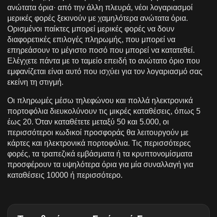
ανώτατα όρια· από την άλλη πλευρά, νέοι λογαριασμοί
μερικές φορές ξεκινούν με χαμηλότερα ανώτατα όρια.
Ορισμένοι παίκτες μπορεί μερικές φορές να δουν
διαφορετικές επιλογές πληρωμής, που μπορεί να
επηρεάσουν το μέγιστο ποσό που μπορεί να κατατεθεί.
Ελέγχετε πάντα με το ταμείο επειδή το ανώτατο όριο που
εμφανίζεται είναι αυτό που ισχύει για τον λογαριασμό σας
εκείνη τη στιγμή.
Οι πληρωμές μέσω τηλεφώνου και πολλά ηλεκτρονικά
πορτοφόλια διευκολύνουν τις μικρές καταθέσεις, όπως 5
έως 20. Όταν καταθέτετε μεταξύ 50 και 5.000, οι
περισσότεροι κωδικοί προσφοράς θα λειτουργούν με
κάρτες και ηλεκτρονικά πορτοφόλια. Τις περισσότερες
φορές, τα τραπεζικά εμβάσματα ή τα κρυπτονομίσματα
προσφέρουν τα υψηλότερα όρια για μία συναλλαγή για
καταθέσεις 10000 ή περισσότερο.