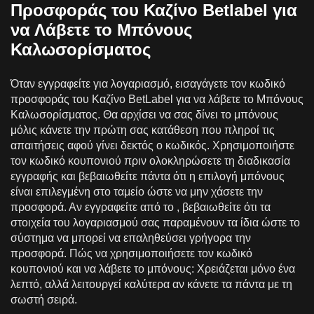
Προσφοράς του Καζίνο Betlabel για
να Λάβετε το Μπόνους
Καλωσορίσματος
Όταν εγγραφείτε για λογαριασμό, εισαγάγετε τον κωδικό
προσφοράς του Καζίνο BetLabel για να λάβετε το Μπόνους
Καλωσορίσματος. Θα αρχίσει να σας δίνει το μπόνους
μόλις κάνετε την πρώτη σας κατάθεση που πληροί τις
απαιτήσεις αφού γίνει δεκτός ο κωδικός. Χρησιμοποιήστε
τον κωδικό κουπονιού πριν ολοκληρώσετε τη διαδικασία
εγγραφής και βεβαιωθείτε πάντα ότι η επιλογή μπόνους
είναι επιλεγμένη στο ταμείο ώστε να μην χάσετε την
προσφορά. Αν εγγραφείτε από το , βεβαιωθείτε ότι τα
στοιχεία του λογαριασμού σας παραμένουν τα ίδια ώστε το
σύστημα να μπορεί να επαληθεύσει γρήγορα την
προσφορά. Πώς να χρησιμοποιήσετε τον κωδικό
κουπονιού και να λάβετε το μπόνους: Χρειάζεται μόνο ένα
λεπτό, αλλά λειτουργεί καλύτερα αν κάνετε τα πάντα με τη
σωστή σειρά.