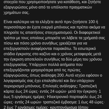
στοιχεία που χρησιμοποιήσατε για κατάθεση, και ζητήστε
εξαργυρώσεις μόνο από το υπόλοιπο πραγματικών
χρημάτων σας.
Είναι καλύτερο να το ελέγξετε αυτό πριν ζητήσετε 100 ή
περισσότερο αν έχετε ενεργό μπόνους και πρέπει ακόμα να
πληροίτε τις απαιτήσεις στοιχηματισμού. Οι διαφορετικοί
τρόποι με τους οποίους μπορείτε να λάβετε τα χρήματά σας
πίσω και πόσο χρόνο συνήθως χρειάζεται για να
επεξεργαστούν αναφέρονται παρακάτω. Το εσωτερικό
στάδιο έγκρισης στο καζίνο και ο χρόνος μεταφοράς μετά
την έγκριση αποτελούν συνήθως τα δύο μέρη του χρόνου
επεξεργασίας. Υπάρχουν πολλά αιτήματα που
επεξεργάζονται γρηγορότερα από τις πρώτες
εξαργυρώσεις, όπως ανάληψη 200. Αυτό ισχύει εφόσον ο
λογαριασμός σας έχει επαληθευτεί και δεν υπάρχουν
περιορισμοί μπόνους. Επιλογές ανάληψης: Τραπεζική
κάρτα: έως 24 ώρες· εντός 24 ωρών· μετά την έγκριση· 1
έως 5 εργάσιμες ημέρες· Ηλεκτρονικό πορτοφόλι: έως 24
ώρες· εντός 24 ωρών· τραπεζικό έμβασμα: 1 έως 48 ώρες·
2 έως 7 εργάσιμες ημέρες· κρυπτονόμισμα (όπου