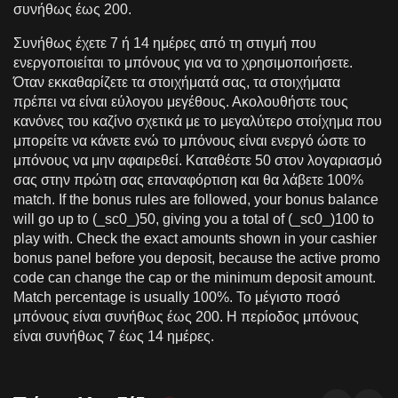
συνήθως έως 200.
Συνήθως έχετε 7 ή 14 ημέρες από τη στιγμή που
ενεργοποιείται το μπόνους για να το χρησιμοποιήσετε.
Όταν εκκαθαρίζετε τα στοιχήματά σας, τα στοιχήματα
πρέπει να είναι εύλογου μεγέθους. Ακολουθήστε τους
κανόνες του καζίνο σχετικά με το μεγαλύτερο στοίχημα που
μπορείτε να κάνετε ενώ το μπόνους είναι ενεργό ώστε το
μπόνους να μην αφαιρεθεί. Καταθέστε 50 στον λογαριασμό
σας στην πρώτη σας επαναφόρτιση και θα λάβετε 100%
match. If the bonus rules are followed, your bonus balance
will go up to (_sc0_)50, giving you a total of (_sc0_)100 to
play with. Check the exact amounts shown in your cashier
bonus panel before you deposit, because the active promo
code can change the cap or the minimum deposit amount.
Match percentage is usually 100%. Το μέγιστο ποσό
μπόνους είναι συνήθως έως 200. Η περίοδος μπόνους
είναι συνήθως 7 έως 14 ημέρες.