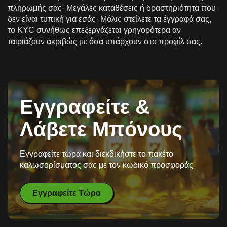
πληρωμής σας· Μεγάλες καταθέσεις ή δραστηριότητα που
δεν είναι τυπική για εσάς· Μόλις στείλετε τα έγγραφά σας,
το KYC συνήθως επεξεργάζεται γρηγορότερα αν
ταιριάζουν ακριβώς με όσα υπάρχουν στο προφίλ σας.
Εγγραφείτε &
Λάβετε Μπόνους
Εγγραφείτε τώρα και διεκδικήστε το πακέτο
καλωσορίσματος σας με τον κωδικό προσφοράς
Εγγραφείτε Τώρα