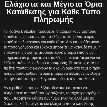
Ελάχιστα και Μέγιστα Όρια
Κατάθεσης για Κάθε Τύπο
Πληρωμής
Το Καζίνο BetLabel προσφέρει διαφορετικούς τρόπους
κατάθεσης χρημάτων, και τα ελάχιστα και μέγιστα όρια
κατάθεσης διαφέρουν για κάθε τύπο. Δεν επηρεάζει μόνο
το πόσο γρήγορα και εύκολα μπορείτε να καταθέσετε 10 η
επιλογή της σωστής μεθόδου, αλλά μπορεί επίσης να
επηρεάσει αν μπορείτε να καταθέσετε περισσότερα για να
λάβετε μπόνους κωδικού προσφοράς. Οι παίκτες από το
πρέπει πάντα να ελέγχουν τα ακριβή όρια στο ταμείο πριν
πληρώσουν, καθώς τα όρια μπορεί να αλλάζουν ανάλογα
με την κατάσταση του λογαριασμού και την τοποθεσία.
Αν η μέθοδος που επιλέξατε δεν σας επιτρέπει να
πληρώσετε το ποσό που χρειάζεστε, το ταχύτερο πράγμα
που μπορείτε να κάνετε συνήθως είναι να αλλάξετε σε
διαφορετική. Τα μέγιστα και ελάχιστα ποσά κατάθεσης