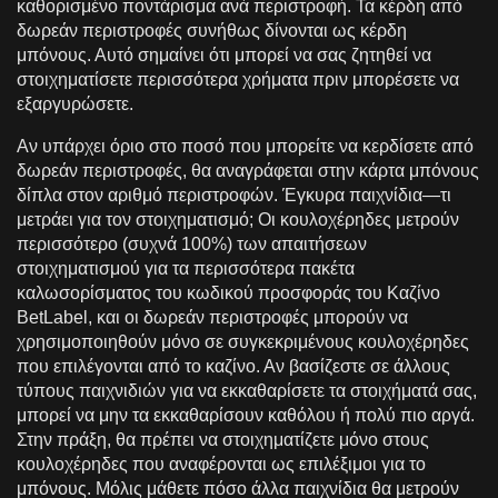
καθορισμένο ποντάρισμα ανά περιστροφή. Τα κέρδη από
δωρεάν περιστροφές συνήθως δίνονται ως κέρδη
μπόνους. Αυτό σημαίνει ότι μπορεί να σας ζητηθεί να
στοιχηματίσετε περισσότερα χρήματα πριν μπορέσετε να
εξαργυρώσετε.
Αν υπάρχει όριο στο ποσό που μπορείτε να κερδίσετε από
δωρεάν περιστροφές, θα αναγράφεται στην κάρτα μπόνους
δίπλα στον αριθμό περιστροφών. Έγκυρα παιχνίδια—τι
μετράει για τον στοιχηματισμό; Οι κουλοχέρηδες μετρούν
περισσότερο (συχνά 100%) των απαιτήσεων
στοιχηματισμού για τα περισσότερα πακέτα
καλωσορίσματος του κωδικού προσφοράς του Καζίνο
BetLabel, και οι δωρεάν περιστροφές μπορούν να
χρησιμοποιηθούν μόνο σε συγκεκριμένους κουλοχέρηδες
που επιλέγονται από το καζίνο. Αν βασίζεστε σε άλλους
τύπους παιχνιδιών για να εκκαθαρίσετε τα στοιχήματά σας,
μπορεί να μην τα εκκαθαρίσουν καθόλου ή πολύ πιο αργά.
Στην πράξη, θα πρέπει να στοιχηματίζετε μόνο στους
κουλοχέρηδες που αναφέρονται ως επιλέξιμοι για το
μπόνους. Μόλις μάθετε πόσο άλλα παιχνίδια θα μετρούν