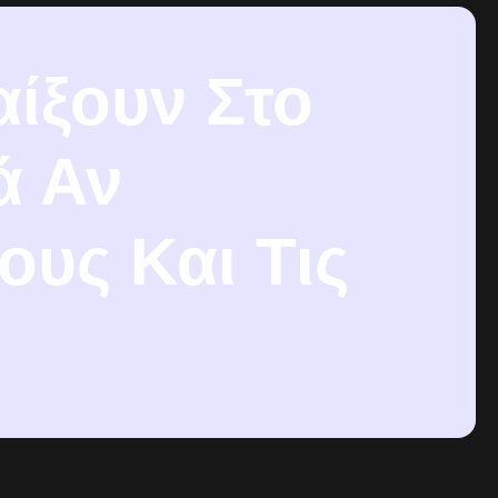
ίξουν Στο
ά Αν
υς Και Τις