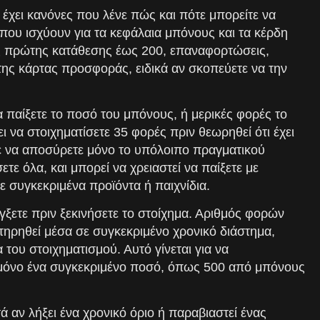
έχει κανόνες που λένε πώς και πότε μπορείτε να
 που ισχύουν για τα κεφάλαια μπόνους και τα κέρδη
υς πρώτης κατάθεσης έως 200, επαναφορτώσεις,
ης κάρτας προσφοράς, ειδικά αν σκοπεύετε να την
 παίξετε το ποσό του μπόνους, ή μερικές φορές το
να στοιχηματίσετε 35 φορές πριν θεωρηθεί ότι έχει
ίτε να αποσύρετε μόνο το υπόλοιπο πραγματικού
 όλα, και μπορεί να χρειαστεί να παίξετε με
 συγκεκριμένα προϊόντα ή παιχνίδια.
γξετε πριν ξεκινήσετε το στοίχημα. Αριθμός φορών
τηρηθεί μέσα σε συγκεκριμένο χρονικό διάστημα,
 του στοιχηματισμού. Αυτό γίνεται για να
 μόνο ένα συγκεκριμένο ποσό, όπως 500 από μπόνους
 αν λήξει ένα χρονικό όριο ή παραβιαστεί ένας