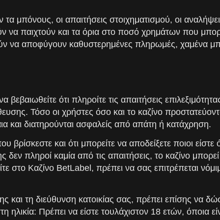
 τα μπόνους, οι απαιτήσεις στοιχηματισμού, οι αναλήψε
ούν να παιχτούν και τα όρια στο ποσό χρημάτων που μπο
ύν να αποφύγουν καθυστερημένες πληρωμές, χαμένα μπό
να βεβαιωθείτε ότι πληροίτε τις απαιτήσεις επιλεξιμότητ
ευσης. Τόσο οι χρήστες όσο και το καζίνο προστατεύοντ
αια και διατηρούνται ασφαλείς από απάτη ή κατάχρηση.
που βρίσκεστε και ότι μπορείτε να αποδείξετε ποιοι είστ
 δεν πληροί καμία από τις απαιτήσεις, το καζίνο μπορεί 
τε στο Καζίνο BetLabel, πρέπει να σας επιτρέπεται νόμιμ
σης και τη διεύθυνση κατοικίας σας, πρέπει επίσης να
τη ηλικία: Πρέπει να είστε τουλάχιστον 18 ετών, όποια ε