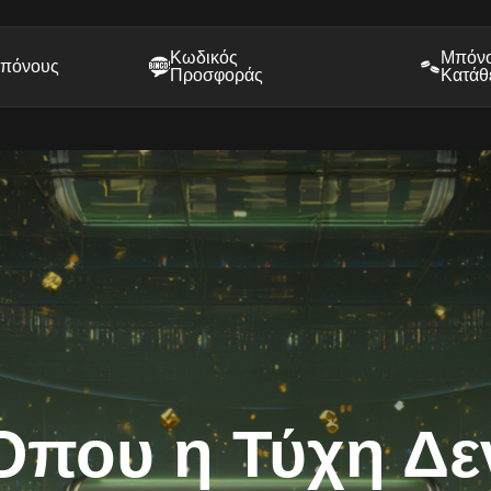
Κωδικός
Μπόνο
πόνους
Προσφοράς
Κατάθ
Όπου η Τύχη Δε