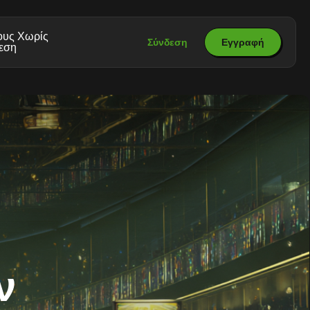
υς Χωρίς
Σύνδεση
Εγγραφή
εση
ν