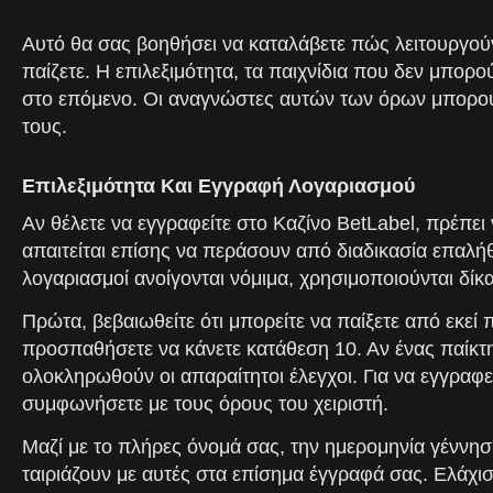
Αυτό θα σας βοηθήσει να καταλάβετε πώς λειτουργούν
παίζετε. Η επιλεξιμότητα, τα παιχνίδια που δεν μπορ
στο επόμενο. Οι αναγνώστες αυτών των όρων μπορο
τους.
Επιλεξιμότητα Και Εγγραφή Λογαριασμού
Αν θέλετε να εγγραφείτε στο Καζίνο BetLabel, πρέπει 
απαιτείται επίσης να περάσουν από διαδικασία επαλήθ
λογαριασμοί ανοίγονται νόμιμα, χρησιμοποιούνται δίκ
Πρώτα, βεβαιωθείτε ότι μπορείτε να παίξετε από εκεί 
προσπαθήσετε να κάνετε κατάθεση 10. Αν ένας παίκτης
ολοκληρωθούν οι απαραίτητοι έλεγχοι. Για να εγγραφεί
συμφωνήσετε με τους όρους του χειριστή.
Μαζί με το πλήρες όνομά σας, την ημερομηνία γέννη
ταιριάζουν με αυτές στα επίσημα έγγραφά σας. Ελάχισ