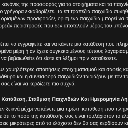
 κανόνες της προσφοράς για τα στοιχήματα και τα παιχνί
ο γρήγορα εκκαθαρίζετε. Τα επιτραπέζια παιχνίδια συν
α ορισμένων προσφορών, ορισμένα παιχνίδια μπορεί να 
ωρεάν περιστροφές που δεν αποτελούν μέρος του μπόνο
ρέπει να εγγραφείτε και να κάνετε μια κατάθεση που πλη
ένα μέρη ή αν έχετε συγκεκριμένους τύπους λογαριασμώ
α βεβαιωθείτε ότι είστε επιλέξιμοι πριν καταθέσετε.
ε χαμηλότερες απαιτήσεις στοιχηματισμού και σαφείς καν
άθυρο και η συνεισφορά παιχνιδιών ταιριάζουν με τον τ
σας είναι να κερδίζετε πιο συχνά.
Κατάθεση, Στάθμιση Παιχνιδιών Και Ημερομηνία Λή
ξεκινά μέχρι να κάνετε μια πρώτη κατάθεση που πληροί 
ε ότι το ποσό της κατάθεσής σας είναι τουλάχιστον το ε
εις μικρότερες από το ελάχιστο δεν θα σας κερδίσουν 