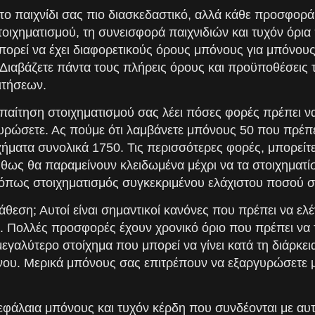
ο παιχνίδι σας πιο διασκεδαστικό, αλλά κάθε προσφορά 
τοιχηματισμού, τη συνεισφορά παιχνιδιών και τυχόν όρια
πορεί να έχει διαφορετικούς όρους μπόνους για μπόνο
ιαβάζετε πάντα τους πλήρεις όρους και προϋποθέσεις τ
ιτήσεων.
παίτηση στοιχηματισμού σας λέει πόσες φορές πρέπει να
ρώσετε. Ας πούμε ότι λαμβάνετε μπόνους 50 που πρέπει 
οιχήματα συνολικά 1750. Τις περισσότερες φορές, μπορε
ς θα παραμείνουν κλειδωμένα μέχρι να τα στοιχηματίσετε
 όπως στοιχηματισμός συγκεκριμένου ελάχιστου ποσού σε
εση; Αυτοί είναι σημαντικοί κανόνες που πρέπει να ελέ
x. Πολλές προσφορές έχουν χρονικό όριο που πρέπει να 
μεγαλύτερο στοίχημα που μπορεί να γίνει κατά τη διάρκεια
νου. Μερικά μπόνους σας επιτρέπουν να εξαργυρώσετε
εφάλαια μπόνους και τυχόν κέρδη που συνδέονται με αυτά